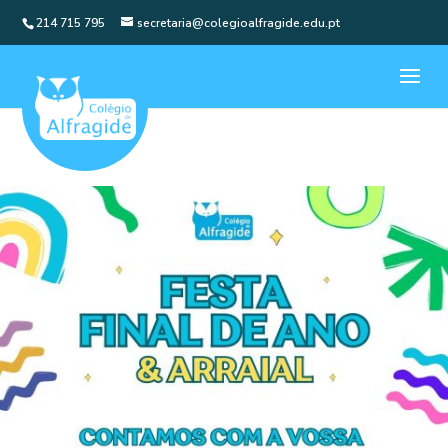
214 715 795
secretaria@colegioalfragide.edu.pt