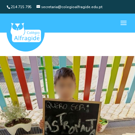
214 715 795
secretaria@colegioalfragide.edu.pt