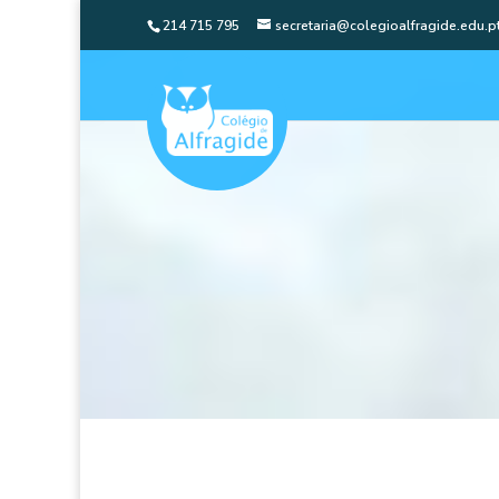
214 715 795
secretaria@colegioalfragide.edu.p