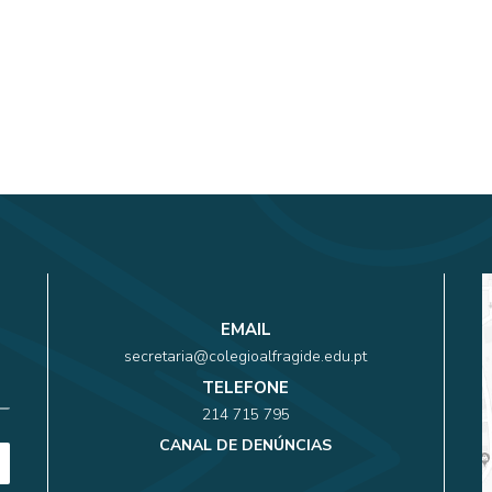
EMAIL
secretaria@colegioalfragide.edu.pt
TELEFONE
214 715 795
CANAL DE DENÚNCIAS