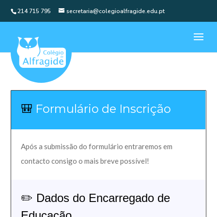
214 715 795
secretaria@colegioalfragide.edu.pt