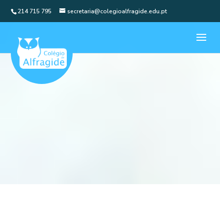
214 715 795
secretaria@colegioalfragide.edu.pt