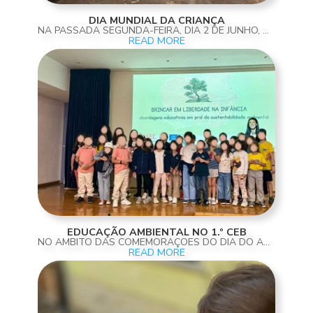
DIA MUNDIAL DA CRIANÇA
NA PASSADA SEGUNDA-FEIRA, DIA 2 DE JUNHO, O COLÉGIO DE ALFRAGIDE ENCHEU-SE DE ALEGRIA, ENERGIA E ESPÍRITO DE AVENTURA PARA CELEBRAR O QUE DE MELHOR EXISTE NA INFÂNCIA: A FELICIDADE DE SER CRIANÇA! FOI UM DIA PENSADO AO PORMENOR PARA PROPORCIONAR EXPERIÊNCIAS...
READ MORE
EDUCAÇÃO AMBIENTAL NO 1.º CEB
NO ÂMBITO DAS COMEMORAÇÕES DO DIA DO AMBIENTE, OS ALUNOS E ALUNAS DO 1.º CICLO DO ENSINO BÁSICO PARTICIPARAM NUMA ATIVIDADE EDUCATIVA E VERDADEIRAMENTE INSPIRADORA, PROMOVIDA PELA ESCOLA SUPERIOR DE EDUCAÇÃO DA LUSOFONIA (ESEL). COM OS OLHOS ATENTOS E A...
READ MORE