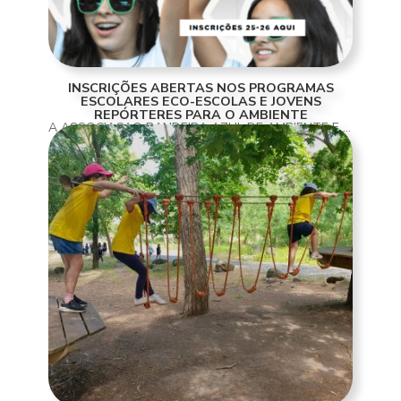
INSCRIÇÕES ABERTAS NOS PROGRAMAS
ESCOLARES ECO-ESCOLAS E JOVENS
REPÓRTERES PARA O AMBIENTE
A ASSOCIAÇÃO BANDEIRA AZUL DE AMBIENTE E EDUCAÇÃO INFORMA QUE JÁ ABRIRAM AS INSCRIÇÕES NOS PROGRAMAS ESCOLARES ECO-ESCOLAS E JOVENS REPÓRTERES PARA O AMBIENTE, AS QUAIS DEVERÃO SER REALIZADAS NAS RESPETIVAS PLATAFORMAS ATÉ DIA 31 DE OUTUBRO. ECO-ESCOLAS É UM PROGRAMA...
READ MORE