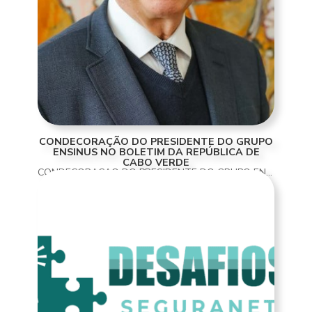
CONDECORAÇÃO DO PRESIDENTE DO GRUPO
ENSINUS NO BOLETIM DA REPÚBLICA DE
CABO VERDE
CONDECORAÇÃO DO PRESIDENTE DO GRUPO ENSINUS NO BOLETIM DA REPÚBLICA DE CABO VERDE NO ÂMBITO DA CELEBRAÇÃO DOS 50 ANOS DA INDEPENDÊNCIA DA REPÚBLICA DE CABO VERDE, SUA EXCELÊNCIA O SENHOR PRESIDENTE DA REPÚBLICA CONDECOROU COM A MEDALHA DE MÉRITO, 1.ª CLASSE, O...
READ MORE