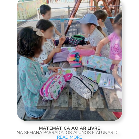
MATEMÁTICA AO AR LIVRE
NA SEMANA PASSADA, OS ALUNOS E ALUNAS DA SALA DOS 5 ANOS PARTICIPARAM NUMA ATIVIDADE PEDAGÓGICA AO AR LIVRE, DEDICADA À EXPLORAÇÃO DE NOÇÕES MATEMÁTICAS DE FORMA PRÁTICA E DIVERTIDA! NUM AMBIENTE NATURAL E DESCONTRAÍDO, AS CRIANÇAS TIVERAM OPORTUNIDADE DE...
READ MORE