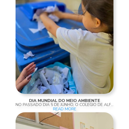
DIA MUNDIAL DO MEIO AMBIENTE
NO PASSADO DIA 5 DE JUNHO, O COLÉGIO DE ALFRAGIDE ASSINALOU O DIA MUNDIAL DO MEIO AMBIENTE COM UMA CELEBRAÇÃO MUITO ESPECIAL, PROTAGONIZADA PELOS NOSSOS ALUNOS E ALUNAS DA SALA DOS 5 ANOS! COM GRANDE CURIOSIDADE, CRIATIVIDADE E CONSCIÊNCIA AMBIENTAL, OS NOSSOS...
READ MORE