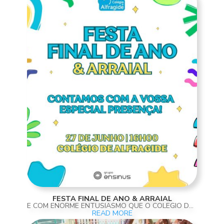
FESTA FINAL DE ANO & ARRAIAL
É COM ENORME ENTUSIASMO QUE O COLÉGIO DE ALFRAGIDE CONVIDA TODA A SUA COMUNIDADE EDUCATIVA PARA A FESTA DE FINAL DE ANO & ARRAIAL, QUE TERÁ LUGAR NO PRÓXIMO DIA 27 DE JUNHO, A PARTIR DAS 16H00, NAS INSTALAÇÕES DO COLÉGIO. ESTE SERÁ UM MOMENTO DE CELEBRAÇÃO...
READ MORE