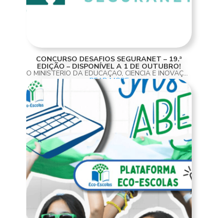
CONCURSO DESAFIOS SEGURANET – 19.ª
EDIÇÃO – DISPONÍVEL A 1 DE OUTUBRO!
O MINISTÉRIO DA EDUCAÇÃO, CIÊNCIA E INOVAÇÃO, ATRAVÉS DO CENTRO DE SENSIBILIZAÇÃO SEGURANET E EM COLABORAÇÃO COM O CENTRO DE COMPETÊNCIA TIC DA ESE/IPS DE SANTARÉM, PROMOVE A 19.ª EDIÇÃO DO CONCURSO DESAFIOS SEGURANET. ESTE CONCURSO DESTINA-SE ÀS CRIANÇAS DA EDUCAÇÃO...
READ MORE