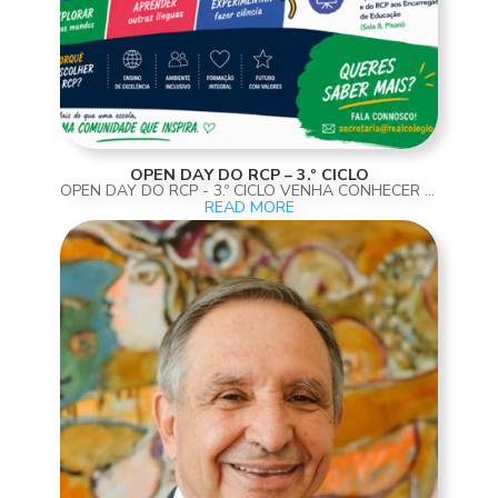
OPEN DAY DO RCP – 3.º CICLO
OPEN DAY DO RCP - 3.º CICLO VENHA CONHECER O PROJETO EDUCATIVO DO REAL COLÉGIO DE PORTUGAL É COM ENORME SATISFAÇÃO QUE INFORMAMOS QUE O REAL COLÉGIO DE PORTUGAL IRÁ ABRIR AS SUAS PORTAS, NO DIA 14 MAIO, COM INICIO ÀS 14H30 EM EXCLUSIVO, AOS/ÀS ALUNOS/AS DO COLÉGIO DE...
READ MORE