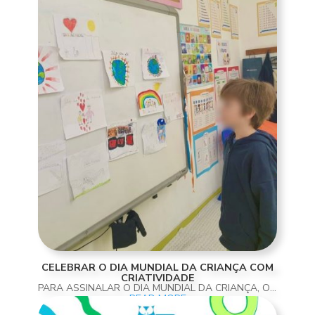
CELEBRAR O DIA MUNDIAL DA CRIANÇA COM
CRIATIVIDADE
PARA ASSINALAR O DIA MUNDIAL DA CRIANÇA, OS ALUNOS E ALUNAS DO 2.º ANO PARTICIPARAM NUMA ATIVIDADE MUITO ESPECIAL E CHEIA DE SIGNIFICADO. CADA UM CRIOU UM DESENHO INSPIRADO NO TEMA “O QUE SIGNIFICA PARA MIM O DIA DA CRIANÇA?”. NUM MOMENTO MÁGICO DE PARTILHA E...
READ MORE